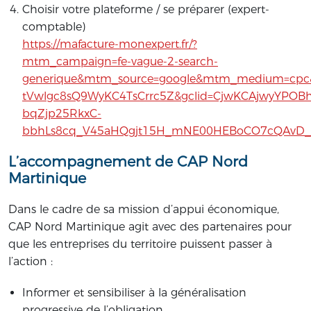
Choisir votre plateforme / se préparer (expert-
comptable)
https://mafacture-monexpert.fr/?
mtm_campaign=fe-vague-2-search-
generique&mtm_source=google&mtm_medium=cpc&
tVwlgc8sQ9WyKC4TsCrrc5Z&gclid=CjwKCAjwyYPOB
bqZjp25RkxC-
bbhLs8cq_V45aHQgjt15H_mNE00HEBoCO7cQAvD
L’accompagnement de CAP Nord
Martinique
Dans le cadre de sa mission d’appui économique,
CAP Nord Martinique agit avec des partenaires pour
que les entreprises du territoire puissent passer à
l’action :
Informer et sensibiliser à la généralisation
progressive de l’obligation