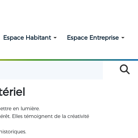
Espace Habitant
Espace Entreprise
ggle submenu
Toggle submenu
Togg
ériel
mettre en lumière.
rêt. Elles témoignent de la créativité
historiques.