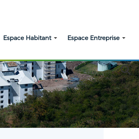
Espace Habitant
Espace Entreprise
ggle submenu
Toggle submenu
Togg